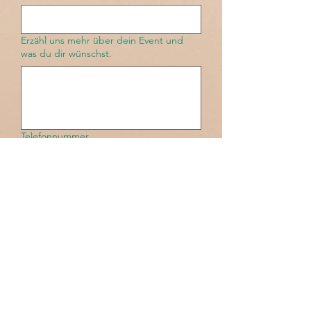
Erzähl uns mehr über dein Event und
was du dir wünschst.
Telefonnummer
Wie bist du auf uns Aufmerksam
geworden?
Senden